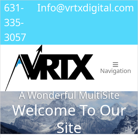
631-
Info@vrtxdigital.com
335-
3057
Navigation
A Wonderful MultiSite
Welcome To Our
Site